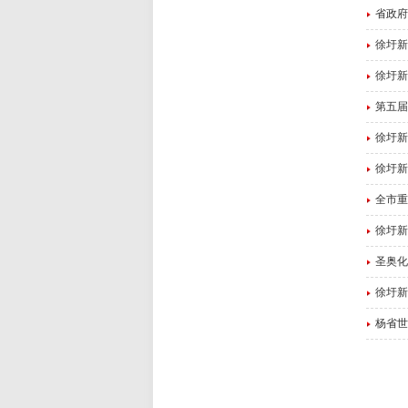
省政府
徐圩新
徐圩新
第五届
徐圩新
徐圩新
全市重
徐圩新
圣奥化
徐圩新
杨省世