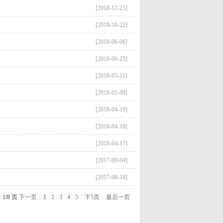
[2018-12-25]
[2018-10-22]
[2018-06-06]
[2018-09-25]
[2018-05-11]
[2018-05-09]
[2018-04-19]
[2018-04-18]
[2018-04-17]
[2017-09-04]
[2017-08-18]
 1/8 页
下一页
1
2
3
4
5
下5页
最后一页