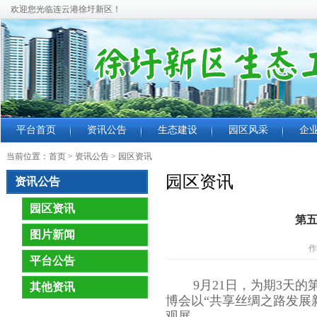
欢迎您光临连云港徐圩新区！
平台首页
资讯公告
生态建设
园区风采
企
当前位置：
首页
> 资讯公告 >
园区资讯
园区资讯
资讯公告
园区资讯
第
图片新闻
作
平台公告
9月21日，为期3天
其他资讯
博会以“共享丝绸之路发展
观展。