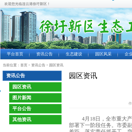
欢迎您光临连云港徐圩新区！
平台首页
资讯公告
生态建设
园区风采
企
当前位置：
首页
> 资讯公告 >
园区资讯
园区资讯
资讯公告
园区资讯
图片新闻
作
平台公告
4月18日，全市重大
其他资讯
部署下一阶段任务。市委
差距，落实责任抓开工、