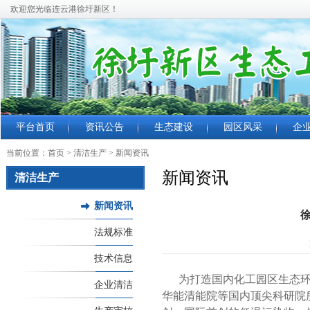
欢迎您光临连云港徐圩新区！
平台首页
资讯公告
生态建设
园区风采
企
当前位置：
首页
> 清洁生产 >
新闻资讯
新闻资讯
清洁生产
新闻资讯
法规标准
技术信息
为打造国内化工园区生态
企业清洁
华能清能院等国内顶尖科研院